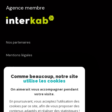
Agence membre
Nos partenaires
Mentions légales
Admin
Comme beaucoup, notre site
utilise les cookies
Nos honoraires
On aimerait vous accompagner pendant
Politique RGPD
votre visite.
En poursuivant, vous acceptez l'utilisation des
cookies par ce site, afin de vous proposer des
Cookies
contenus adaptés et réaliser des statistiques !