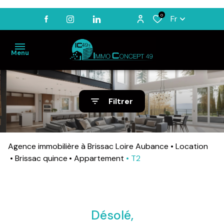
0
Fr
Menu
ACCUEIL
Filtrer
VENTES
LOCATIONS
Agence immobilière à Brissac Loire Aubance
Location
BIENS
VENDUS
Brissac quince
Appartement
T2
ESTIMATION
NOTRE
AGENCE
Désolé,