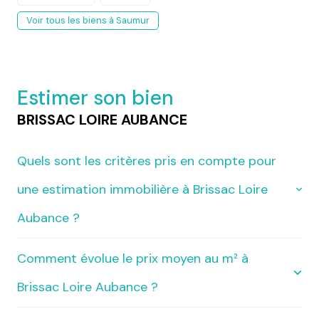
Voir tous les biens à Saumur
Estimer son bien
BRISSAC LOIRE AUBANCE
Quels sont les critères pris en compte pour
une estimation immobilière à Brissac Loire
Aubance ?
Comment évolue le prix moyen au m² à
Une estimation immobilière à Brissac Loire Aubance se
base sur plusieurs éléments : la localisation exacte, la
Brissac Loire Aubance ?
superficie, l’état du bien, ses prestations (garage,
jardin, vue, travaux récents…), et la demande actuelle