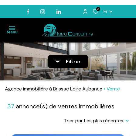
0
Fr
Menu
ACCUEIL
Filtrer
VENTES
LOCATIONS
Agence immobilière à Brissac Loire Aubance
Vente
BIENS
VENDUS
37
annonce(s) de ventes immobilières
ESTIMATION
NOTRE
Trier par Les plus récentes
AGENCE