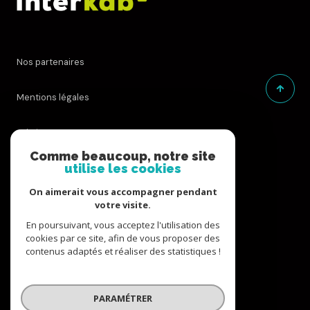
Nos partenaires
Mentions légales
Admin
Comme beaucoup, notre site
utilise les cookies
Nos honoraires
On aimerait vous accompagner pendant
Politique RGPD
votre visite.
En poursuivant, vous acceptez l'utilisation des
cookies par ce site, afin de vous proposer des
Cookies
contenus adaptés et réaliser des statistiques !
© 2026 | Tous droits réservés
PARAMÉTRER