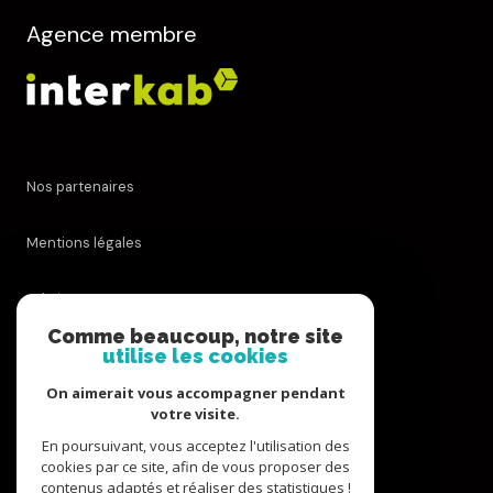
Agence membre
Nos partenaires
Mentions légales
Admin
Comme beaucoup, notre site
utilise les cookies
Nos honoraires
On aimerait vous accompagner pendant
Politique RGPD
votre visite.
En poursuivant, vous acceptez l'utilisation des
cookies par ce site, afin de vous proposer des
Cookies
contenus adaptés et réaliser des statistiques !