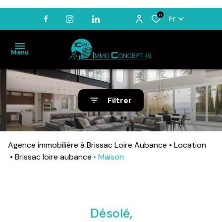
0
Fr
Menu
ACCUEIL
Filtrer
VENTES
LOCATIONS
Agence immobilière à Brissac Loire Aubance
Location
BIENS
VENDUS
Brissac loire aubance
Maison
ESTIMATION
NOTRE
AGENCE
Désolé,