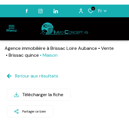
0
Fr
Menu
Agence immobilière à Brissac Loire Aubance
Vente
ACCUEIL
Brissac quince
Maison
VENTES
LOCATIONS
Retour aux résultats
BIENS
VENDUS
Télécharger la fiche
ESTIMATION
NOTRE
Partager ce bien
AGENCE