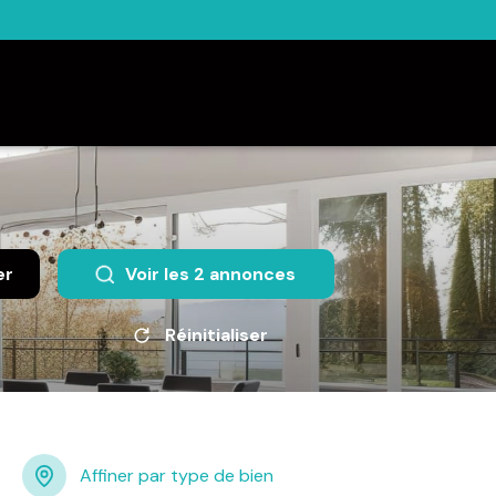
er
Voir les
2
annonces
Réinitialiser
Affiner par type de bien