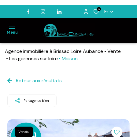
0
Fr
Menu
Agence immobilière à Brissac Loire Aubance
Vente
ACCUEIL
Les garennes sur loire
Maison
VENTES
LOCATIONS
Retour aux résultats
BIENS
VENDUS
Partager ce bien
ESTIMATION
NOTRE
AGENCE
Vendu