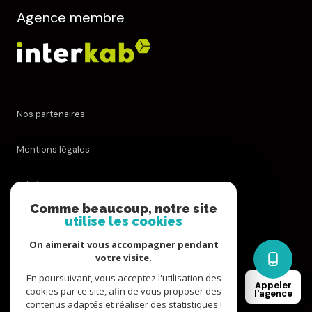
Agence membre
Nos partenaires
Mentions légales
Admin
Comme beaucoup, notre site
utilise les cookies
Nos honoraires
On aimerait vous accompagner pendant
Politique RGPD
votre visite.
En poursuivant, vous acceptez l'utilisation des
Appeler
cookies par ce site, afin de vous proposer des
Cookies
l'agence
contenus adaptés et réaliser des statistiques !