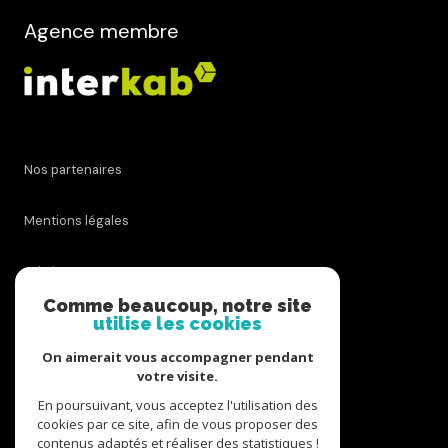
Agence membre
Nos partenaires
Mentions légales
Admin
Comme beaucoup, notre site
utilise les cookies
Nos honoraires
On aimerait vous accompagner pendant
Politique RGPD
votre visite.
En poursuivant, vous acceptez l'utilisation des
cookies par ce site, afin de vous proposer des
Cookies
contenus adaptés et réaliser des statistiques !