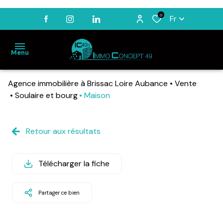
0
Fr
Menu
Agence immobilière à Brissac Loire Aubance
Vente
ACCUEIL
Soulaire et bourg
Maison
VENTES
LOCATIONS
Retour aux résultats
BIENS
VENDUS
Télécharger la fiche
ESTIMATION
NOTRE
Partager ce bien
AGENCE