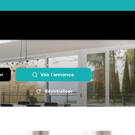
er
Voir l'annonce
Réinitialiser