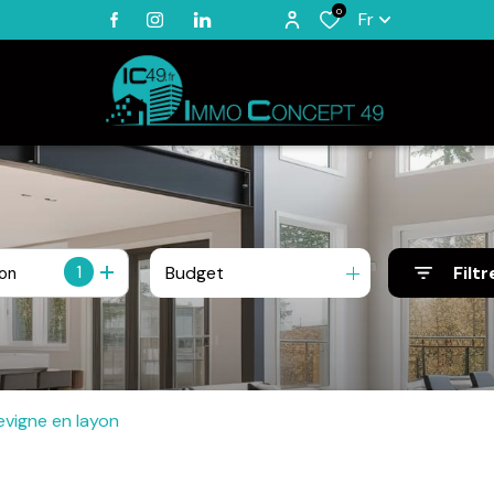
0
Fr
1
Budget
Filtr
ion
levigne en layon