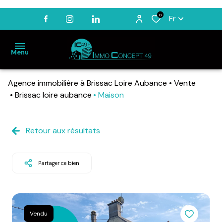
0
Fr
Menu
Agence immobilière à Brissac Loire Aubance
Vente
ACCUEIL
Brissac loire aubance
Maison
VENTES
LOCATIONS
Retour aux résultats
BIENS
VENDUS
Partager ce bien
ESTIMATION
NOTRE
AGENCE
Vendu