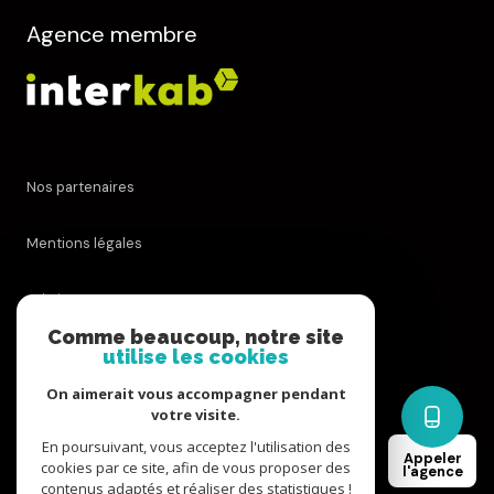
Agence membre
Nos partenaires
Mentions légales
Admin
Comme beaucoup, notre site
utilise les cookies
Nos honoraires
On aimerait vous accompagner pendant
Politique RGPD
votre visite.
En poursuivant, vous acceptez l'utilisation des
Appeler
cookies par ce site, afin de vous proposer des
Cookies
l'agence
contenus adaptés et réaliser des statistiques !