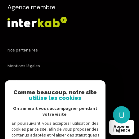
Agence membre
Nos partenaires
Mentions légales
Admin
Comme beaucoup, notre site
utilise les cookies
Nos honoraires
On aimerait vous accompagner pendant
Politique RGPD
votre visite.
En poursuivant, vous acceptez l'utilisation des
Appeler
cookies par ce site, afin de vous proposer des
Cookies
l'agence
contenus adaptés et réaliser des statistiques !