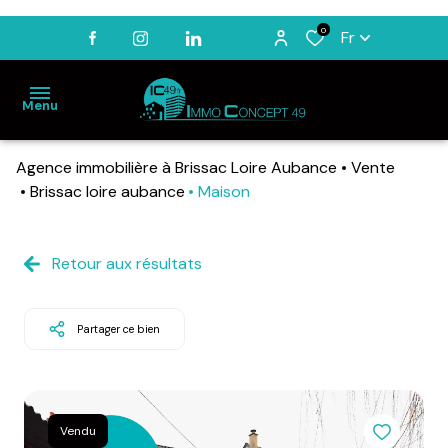
0
Fr
Menu
Agence immobilière à Brissac Loire Aubance
Vente
ACCUEIL
Brissac loire aubance
Maison
VENTES
LOCATIONS
Retour aux résultats
BIENS
VENDUS
Partager ce bien
ESTIMATION
NOTRE
AGENCE
Vendu