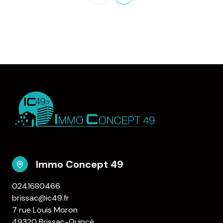
Immo Concept 49
0241680466
brissac@ic49.fr
7 rue Louis Moron
49320 Brissac-Quincé