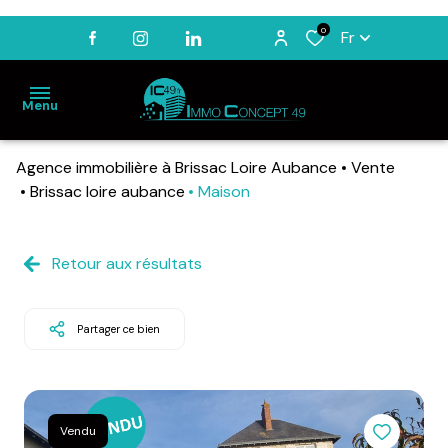
0
Fr
Menu
Agence immobilière à Brissac Loire Aubance
Vente
ACCUEIL
Brissac loire aubance
Maison
VENTES
LOCATIONS
Retour aux résultats
BIENS
VENDUS
Partager ce bien
ESTIMATION
NOTRE
AGENCE
Vendu