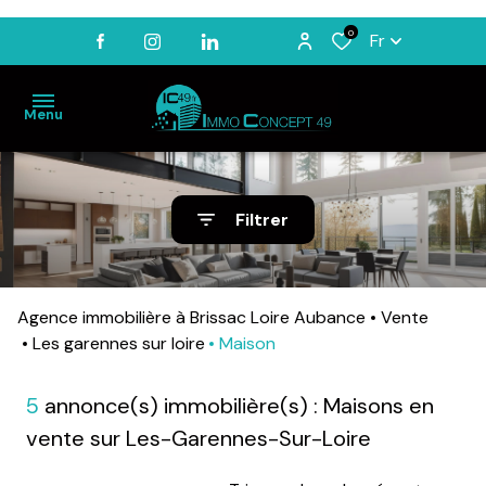
0
Fr
Menu
ACCUEIL
Filtrer
VENTES
LOCATIONS
Agence immobilière à Brissac Loire Aubance
Vente
BIENS
VENDUS
Les garennes sur loire
Maison
ESTIMATION
5
annonce(s) immobilière(s) : Maisons en
NOTRE
vente sur Les-Garennes-Sur-Loire
AGENCE